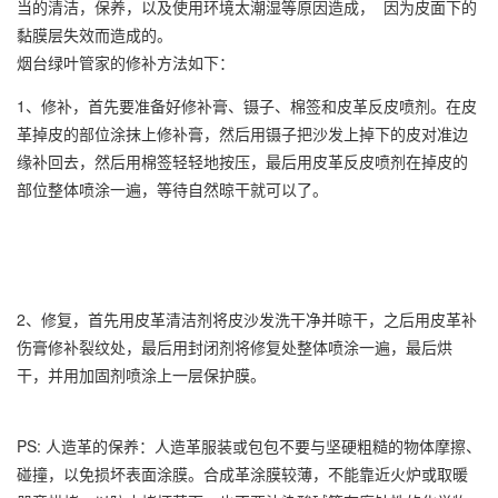
当的清洁，保养，以及使用环境太潮湿等原因造成， 因为皮面下的
黏膜层失效而造成的。
烟台绿叶管家的修补方法如下：
1、修补，首先要准备好修补膏、镊子、棉签和皮革反皮喷剂。在皮
革掉皮的部位涂抹上修补膏，然后用镊子把沙发上掉下的皮对准边
缘补回去，然后用棉签轻轻地按压，最后用皮革反皮喷剂在掉皮的
部位整体喷涂一遍，等待自然晾干就可以了。
2、修复，首先用皮革清洁剂将皮沙发洗干净并晾干，之后用皮革补
伤膏修补裂纹处，最后用封闭剂将修复处整体喷涂一遍，最后烘
干，并用加固剂喷涂上一层保护膜。
PS: 人造革的保养：人造革服装或包包不要与坚硬粗糙的物体摩擦、
碰撞，以免损坏表面涂膜。合成革涂膜较薄，不能靠近火炉或取暖