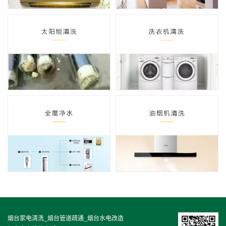
烟台家电清洗_烟台管道疏通_烟台水电改造